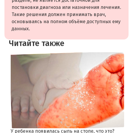
разделе, не является достаточной для
постановки диагноза или назначения лечения.
Такие решения должен принимать врач,
основываясь на полном объёме доступных ему
данных.
Читайте также
У ребенка появилась сыпь на стопе, что это?
П