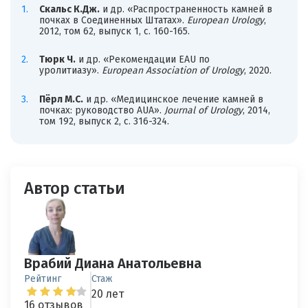
Скальс К.Дж.
и др. «Распространенность камней в
почках в Соединенных Штатах».
European Urology
,
2012, том 62, выпуск 1, с. 160-165.
Тюрк Ч.
и др. «Рекомендации EAU по
уролитиазу».
European Association of Urology
, 2020.
Пёрл М.С.
и др. «Медицинское лечение камней в
почках: руководство AUA».
Journal of Urology
, 2014,
том 192, выпуск 2, с. 316-324.
Автор статьи
Врабий Диана Анатольевна
Рейтинг
Стаж
20 лет
16 отзывов