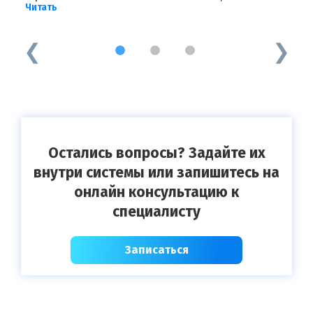
Читать
и
Ч
1
2
3
Остались вопросы? Задайте их
внутри системы или запишитесь на
онлайн консультацию к
специалисту
Записаться