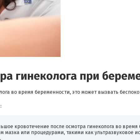
тра гинеколога при берем
лога во время беременности, это может вызвать беспоко
:
льшое кровотечение после осмотра гинеколога во врем
ем мазка или процедурами, такими как ультразвуковое и
.