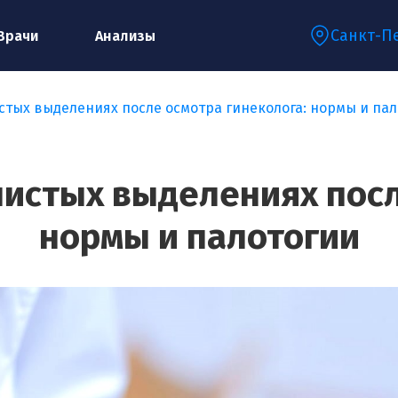
Санкт-П
Врачи
Анализы
стых выделениях после осмотра гинеколога: нормы и па
Запишитесь на консультацию к
специалисту
нистых выделениях посл
нормы и палотогии
Ваше имя:*
Ваш телефон:*
Ваш e-mail:*