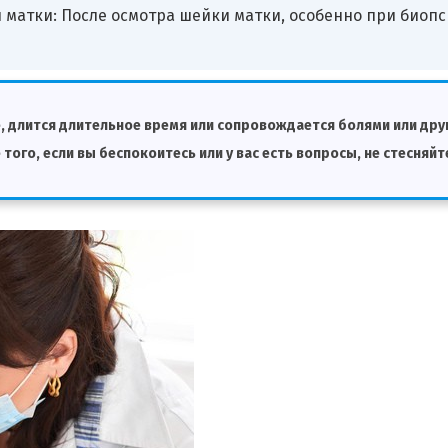
 матки: После осмотра шейки матки, особенно при биоп
е, длится длительное время или сопровождается болями или др
того, если вы беспокоитесь или у вас есть вопросы, не стесняйт