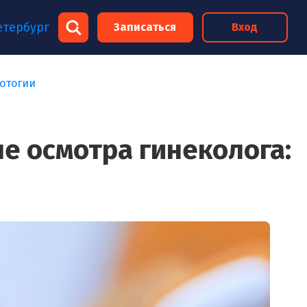
×
етербург
Записаться
Вход
×
лотогии
е осмотра гинеколога: