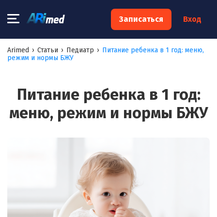
×
Записаться
Вход
Запишитесь на консультацию к
Arimed
›
Статьи
›
Педиатр
›
Питание ребенка в 1 год: меню,
режим и нормы БЖУ
специалисту
Ваше имя:*
Питание ребенка в 1 год:
меню, режим и нормы БЖУ
Ваш телефон:*
Ваш e-mail:*
Я согласен на
обработку моих персональных данных