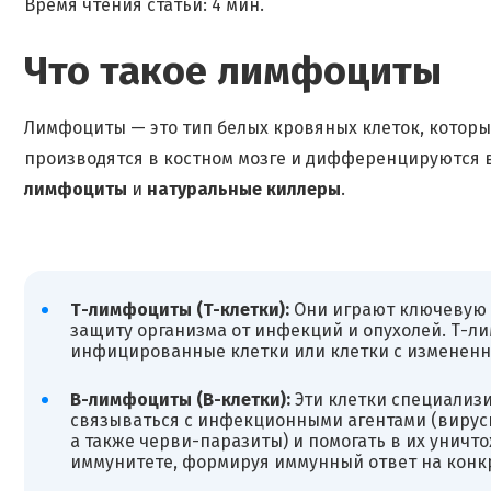
Время чтения статьи: 4 мин.
Что такое лимфоциты
Лимфоциты — это тип белых кровяных клеток, которы
производятся в костном мозге и дифференцируются в
лимфоциты
и
натуральные киллеры
.
Т-лимфоциты (T-клетки):
Они играют ключевую 
защиту организма от инфекций и опухолей. Т-л
инфицированные клетки или клетки с измененн
В-лимфоциты (В-клетки):
Эти клетки специализи
связываться с инфекционными агентами (вирусы
а также черви-паразиты) и помогать в их унич
иммунитете, формируя иммунный ответ на конк