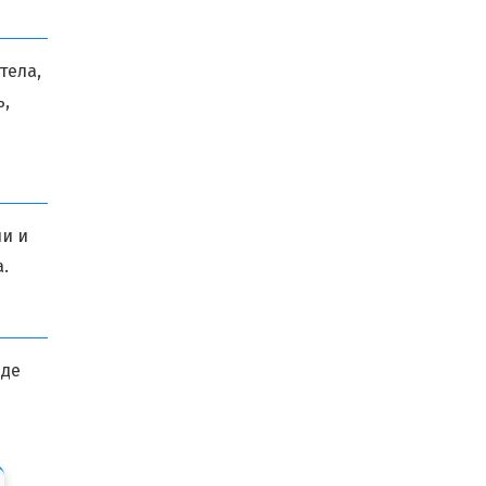
тела,
ь,
ии и
.
иде
е