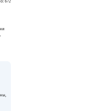
о:
672
Они
-
ны,