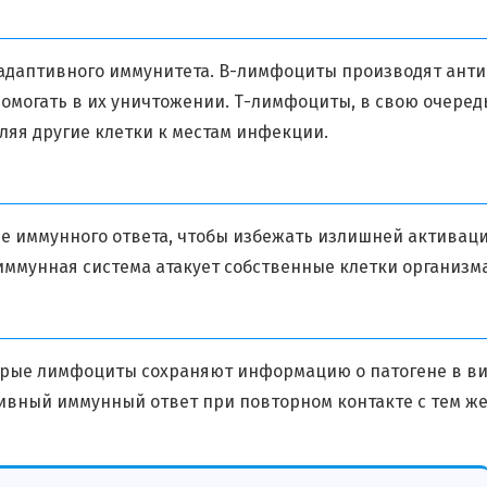
даптивного иммунитета. B-лимфоциты производят анти
могать в их уничтожении. Т-лимфоциты, в свою очеред
яя другие клетки к местам инфекции.
е иммунного ответа, чтобы избежать излишней активац
ммунная система атакует собственные клетки организма
орые лимфоциты сохраняют информацию о патогене в в
ивный иммунный ответ при повторном контакте с тем ж