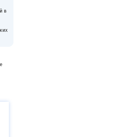
й в
ких
е