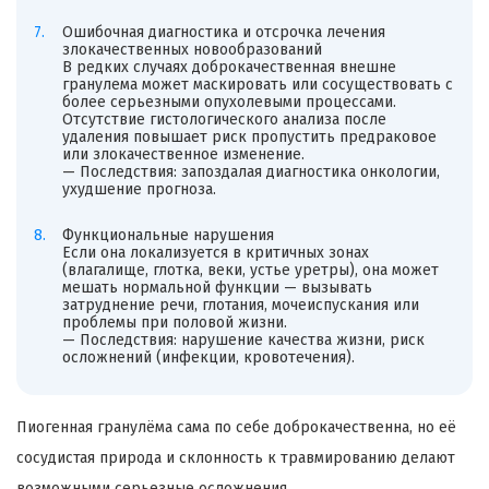
Ошибочная диагностика и отсрочка лечения
злокачественных новообразований
В редких случаях доброкачественная внешне
гранулема может маскировать или сосуществовать с
более серьезными опухолевыми процессами.
Отсутствие гистологического анализа после
удаления повышает риск пропустить предраковое
или злокачественное изменение.
— Последствия: запоздалая диагностика онкологии,
ухудшение прогноза.
Функциональные нарушения
Если она локализуется в критичных зонах
(влагалище, глотка, веки, устье уретры), она может
мешать нормальной функции — вызывать
затруднение речи, глотания, мочеиспускания или
проблемы при половой жизни.
— Последствия: нарушение качества жизни, риск
осложнений (инфекции, кровотечения).
Пиогенная гранулёма сама по себе доброкачественна, но её
сосудистая природа и склонность к травмированию делают
возможными серьезные осложнения.