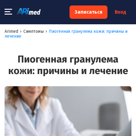
×
Записаться
Вход
Запишитесь на консультацию к
Arimed
›
Симптомы
›
Пиогенная гранулема кожи: причины и
лечение
специалисту
Ваше имя:*
Пиогенная гранулема
кожи: причины и лечение
Ваш телефон:*
Ваш e-mail:*
Я согласен на
обработку моих персональных данных