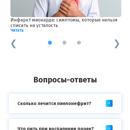
Инфаркт миокарда: симптомы, которые нельзя
Л
Ч
списать на усталость
Читать
1
2
3
Вопросы-ответы
Сколько лечится пиелонефрит?
Что пить при воспалении почек?