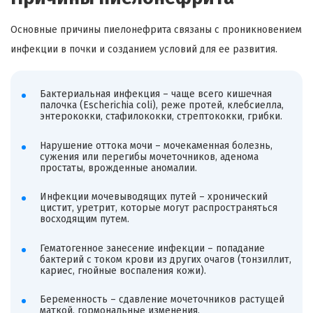
Основные причины пиелонефрита связаны с проникновением
инфекции в почки и созданием условий для ее развития.
Бактериальная инфекция – чаще всего кишечная
палочка (Escherichia coli), реже протей, клебсиелла,
энтерококки, стафилококки, стрептококки, грибки.
Нарушение оттока мочи – мочекаменная болезнь,
сужения или перегибы мочеточников, аденома
простаты, врожденные аномалии.
Инфекции мочевыводящих путей – хронический
цистит, уретрит, которые могут распространяться
восходящим путем.
Гематогенное занесение инфекции – попадание
бактерий с током крови из других очагов (тонзиллит,
кариес, гнойные воспаления кожи).
Беременность – сдавление мочеточников растущей
маткой, гормональные изменения.