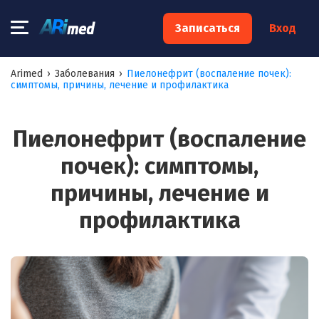
×
Записаться
Вход
Запишитесь на консультацию к
Arimed
›
Заболевания
›
Пиелонефрит (воспаление почек):
симптомы, причины, лечение и профилактика
специалисту
Ваше имя:*
Пиелонефрит (воспаление
почек): симптомы,
Ваш телефон:*
причины, лечение и
профилактика
Ваш e-mail:*
Я согласен на
обработку моих персональных данных