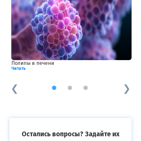
Полипы в печени
С
Читать
к
Ч
1
2
3
Остались вопросы? Задайте их