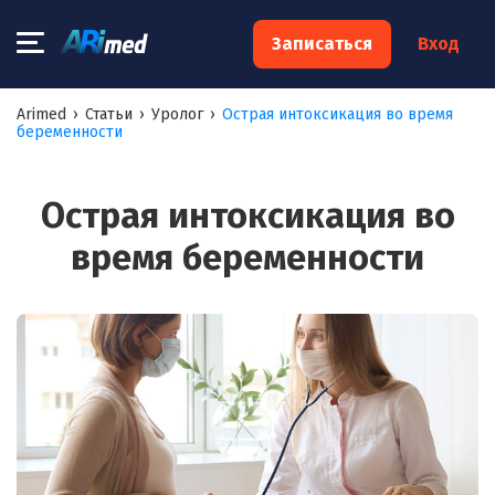
×
Записаться
Вход
Запишитесь на консультацию к
Arimed
›
Статьи
›
Уролог
›
Острая интоксикация во время
беременности
специалисту
Ваше имя:*
Острая интоксикация во
время беременности
Ваш телефон:*
Ваш e-mail:*
Я согласен на
обработку моих персональных данных