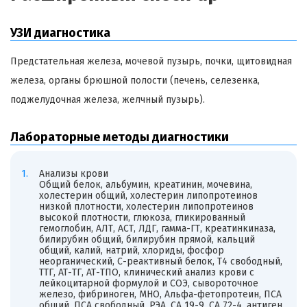
УЗИ диагностика
Предстательная железа, мочевой пузырь, почки, щитовидная
железа, органы брюшной полости (печень, селезенка,
поджелудочная железа, желчный пузырь).
Лабораторные методы диагностики
Анализы крови
Общий белок, альбумин, креатинин, мочевина,
холестерин общий, холестерин липопротеинов
низкой плотности, холестерин липопротеинов
высокой плотности, глюкоза, гликированный
гемоглобин, АЛТ, АСТ, ЛДГ, гамма-ГТ, креатинкиназа,
билирубин общий, билирубин прямой, кальций
общий, калий, натрий, хлориды, фосфор
неорганический, С-реактивный белок, Т4 свободный,
ТТГ, АТ-ТГ, АТ-ТПО, клинический анализ крови с
лейкоцитарной формулой и СОЭ, сывороточное
железо, фибриноген, МНО, Альфа-фетопротеин, ПСА
общий, ПСА свободный, РЭА, СА 19-9, СА 72-4, антиген