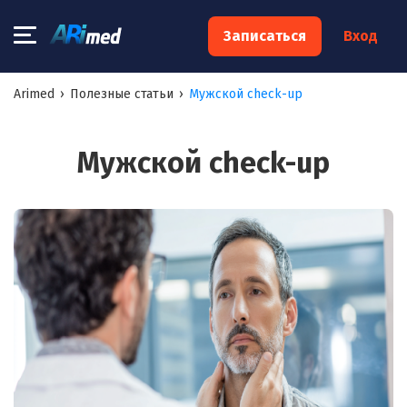
×
Записаться
Вход
Запишитесь на консультацию к
Arimed
›
Полезные статьи
›
Мужской check-up
специалисту
Ваше имя:*
Мужской check-up
Ваш телефон:*
Ваш e-mail:*
Я согласен на
обработку моих персональных данных