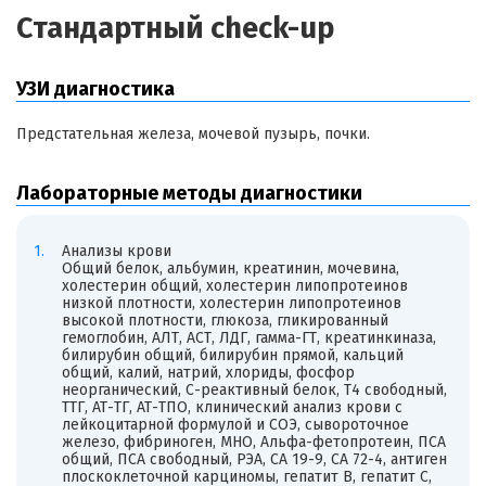
Стандартный check-up
УЗИ диагностика
Предстательная железа, мочевой пузырь, почки.
Лабораторные методы диагностики
Анализы крови
Общий белок, альбумин, креатинин, мочевина,
холестерин общий, холестерин липопротеинов
низкой плотности, холестерин липопротеинов
высокой плотности, глюкоза, гликированный
гемоглобин, АЛТ, АСТ, ЛДГ, гамма-ГТ, креатинкиназа,
билирубин общий, билирубин прямой, кальций
общий, калий, натрий, хлориды, фосфор
неорганический, С-реактивный белок, Т4 свободный,
ТТГ, АТ-ТГ, АТ-ТПО, клинический анализ крови с
лейкоцитарной формулой и СОЭ, сывороточное
железо, фибриноген, МНО, Альфа-фетопротеин, ПСА
общий, ПСА свободный, РЭА, СА 19-9, СА 72-4, антиген
плоскоклеточной карциномы, гепатит В, гепатит С,