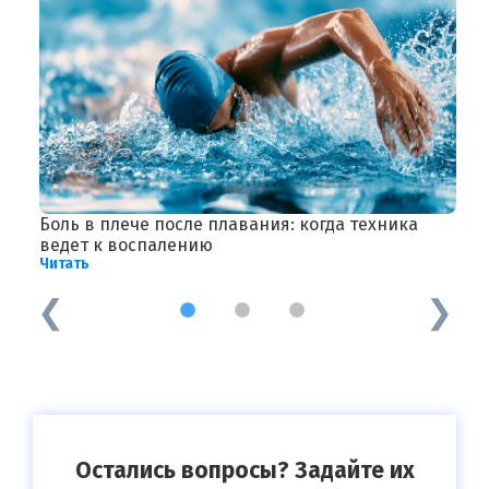
Боль в плече после плавания: когда техника
С
ведет к воспалению
г
Читать
Ч
1
2
3
Остались вопросы? Задайте их