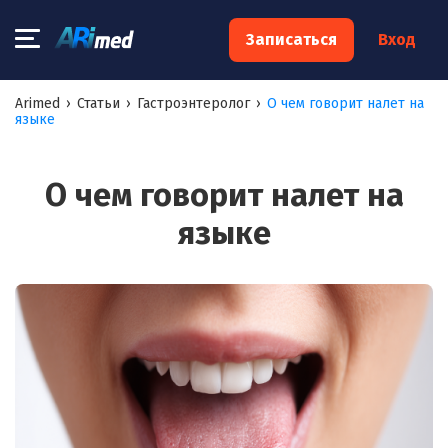
×
Записаться
Вход
Запишитесь на консультацию к
Arimed
›
Статьи
›
Гастроэнтеролог
›
О чем говорит налет на
языке
специалисту
Ваше имя:*
О чем говорит налет на
языке
Ваш телефон:*
Ваш e-mail:*
Я согласен на
обработку моих персональных данных