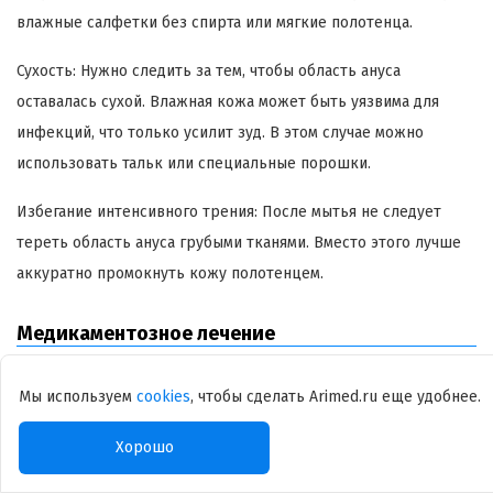
влажные салфетки без спирта или мягкие полотенца.
Сухость: Нужно следить за тем, чтобы область ануса
оставалась сухой. Влажная кожа может быть уязвима для
инфекций, что только усилит зуд. В этом случае можно
использовать тальк или специальные порошки.
Избегание интенсивного трения: После мытья не следует
тереть область ануса грубыми тканями. Вместо этого лучше
аккуратно промокнуть кожу полотенцем.
Медикаментозное лечение
Медикаментозное лечение анального зуда зависит от
Мы используем
cookies
, чтобы сделать Arimed.ru еще удобнее.
причины его возникновения и может включать:
Хорошо
Противогрибковые средства: Если зуд вызван грибковой
инфекцией, назначаются антимикотики в виде кремов, мазей