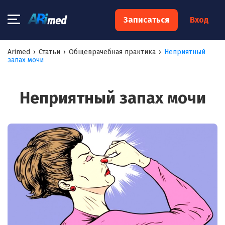
×
Записаться
Вход
Запишитесь на консультацию к
Arimed
›
Статьи
›
Общеврачебная практика
›
Неприятный
запах мочи
специалисту
Ваше имя:*
Неприятный запах мочи
Ваш телефон:*
Ваш e-mail:*
Я согласен на
обработку моих персональных данных