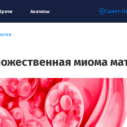
Санкт-П
Врачи
Анализы
матки
Запишитесь на консультацию к
специалисту
ожественная миома ма
Ваше имя:*
Ваш телефон:*
Ваш e-mail:*