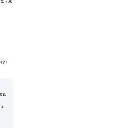
о:
736
гут
в
ов.
я.