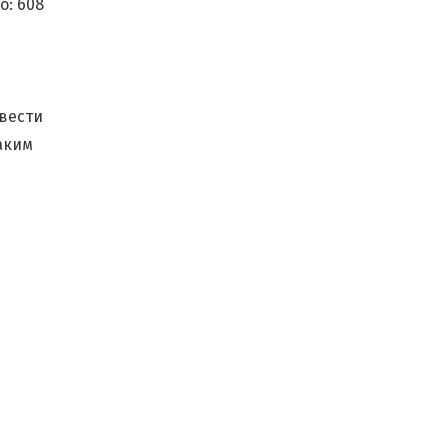
о:
608
вести
аким