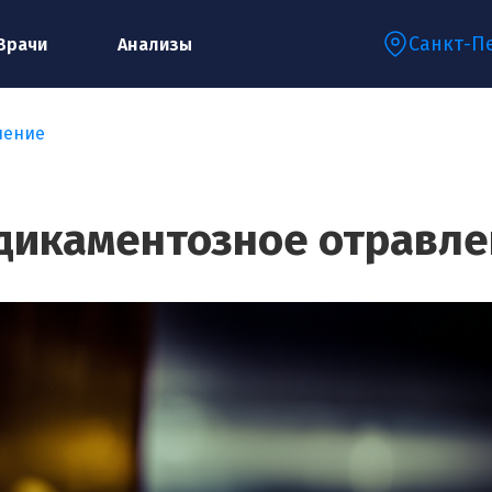
Санкт-П
Врачи
Анализы
ление
Запишитесь на консультацию к
специалисту
дикаментозное отравле
Ваше имя:*
Ваш телефон:*
Ваш e-mail:*