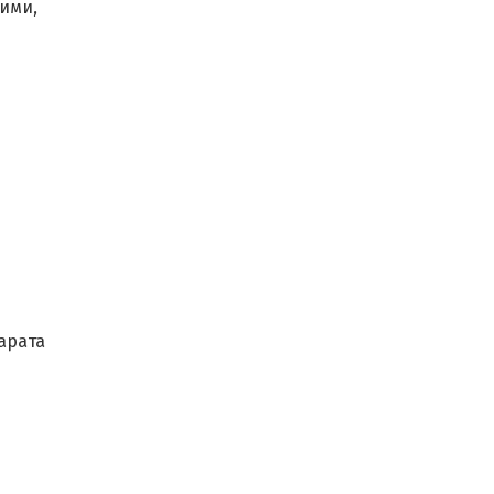
ими,
арата