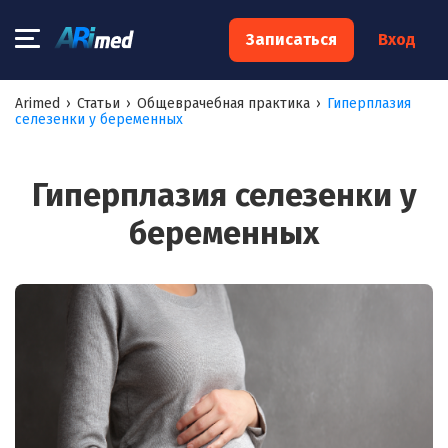
×
Записаться
Вход
Запишитесь на консультацию к
Arimed
›
Статьи
›
Общеврачебная практика
›
Гиперплазия
селезенки у беременных
специалисту
Ваше имя:*
Гиперплазия селезенки у
беременных
Ваш телефон:*
Ваш e-mail:*
Я согласен на
обработку моих персональных данных