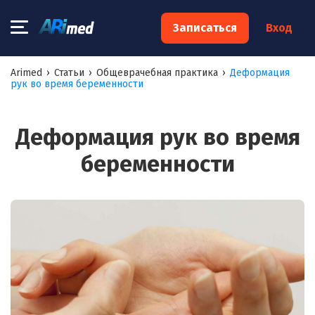
×
Записаться
Вход
Запишитесь на консультацию к
Arimed
›
Статьи
›
Общеврачебная практика
›
Деформация
рук во время беременности
специалисту
Ваше имя:*
Деформация рук во время
беременности
Ваш телефон:*
Ваш e-mail:*
Я согласен на
обработку моих персональных данных