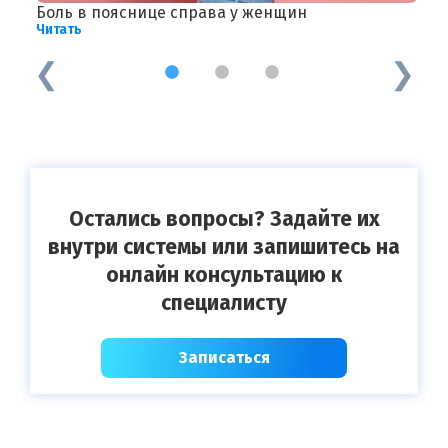
Боль в пояснице справа у женщин
З
Читать
Ч
1
2
3
Остались вопросы? Задайте их
внутри системы или запишитесь на
онлайн консультацию к
специалисту
Записаться