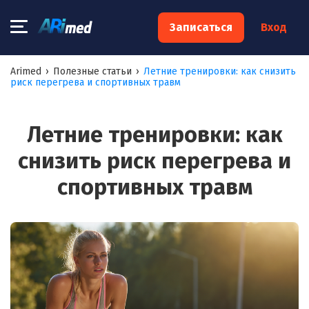
×
Записаться
Вход
Запишитесь на консультацию к
Arimed
›
Полезные статьи
›
Летние тренировки: как снизить
риск перегрева и спортивных травм
специалисту
Ваше имя:*
Летние тренировки: как
снизить риск перегрева и
Ваш телефон:*
спортивных травм
Ваш e-mail:*
Я согласен на
обработку моих персональных данных