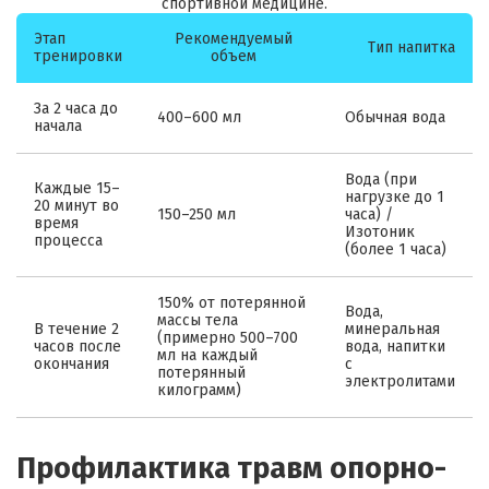
спортивной медицине.
Этап
Рекомендуемый
Тип напитка
тренировки
объем
За 2 часа до
400–600 мл
Обычная вода
начала
Вода (при
Каждые 15–
нагрузке до 1
20 минут во
150–250 мл
часа) /
время
Изотоник
процесса
(более 1 часа)
150% от потерянной
Вода,
массы тела
В течение 2
минеральная
(примерно 500–700
часов после
вода, напитки
мл на каждый
окончания
с
потерянный
электролитами
килограмм)
Профилактика травм опорно-