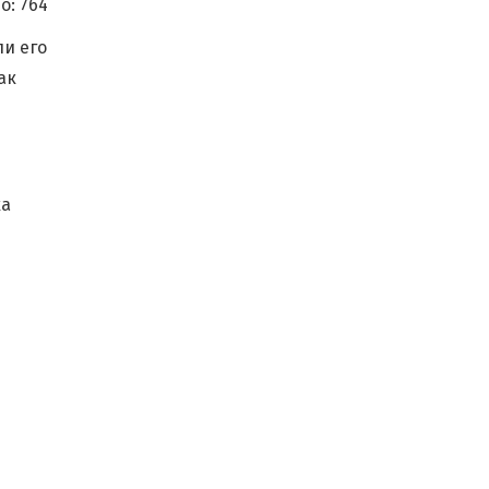
о:
764
и его
ак
ка