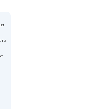
ых
сти
от