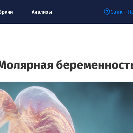
Санкт-П
Врачи
Анализы
Запишитесь на консультацию к
специалисту
Молярная беременност
Ваше имя:*
Ваш телефон:*
Ваш e-mail:*