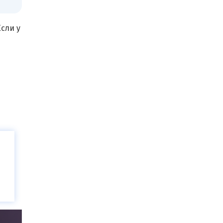
сли у