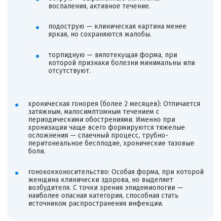
воспаления, активное течение.
подострую — клиническая картина менее
яркая, но сохраняются жалобы.
торпидную — вялотекущая форма, при
которой признаки болезни минимальны или
отсутствуют.
хроническая гонорея (более 2 месяцев): Отличается
затяжным, малосимптомным течением с
периодическими обострениями. Именно при
хронизации чаще всего формируются тяжелые
осложнения — спаечный процесс, трубно-
перитонеальное бесплодие, хронические тазовые
боли.
гонококконосительство: Особая форма, при которой
женщина клинически здорова, но выделяет
возбудителя. С точки зрения эпидемиологии —
наиболее опасная категория, способная стать
источником распространения инфекции.