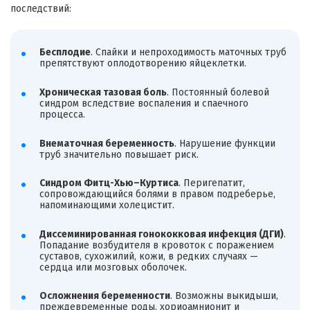
последствий:
Бесплодие
. Спайки и непроходимость маточных труб
препятствуют оплодотворению яйцеклетки.
Хроническая тазовая боль
. Постоянный болевой
синдром вследствие воспаления и спаечного
процесса.
Внематочная беременность
. Нарушение функции
труб значительно повышает риск.
Синдром Фитц-Хью–Куртиса
. Перигепатит,
сопровождающийся болями в правом подреберье,
напоминающими холецистит.
Диссеминированная гонококковая инфекция (ДГИ)
.
Попадание возбудителя в кровоток с поражением
суставов, сухожилий, кожи, в редких случаях —
сердца или мозговых оболочек.
Осложнения беременности
. Возможны выкидыши,
преждевременные роды, хориоамнионит и