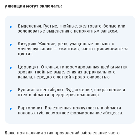
у женщин могут включать:
Выделения. Густые, гнойные, желтовато-белые или
зеленоватые выделения с неприятным запахом.
Дизурию. Жжение, рези, учащённые позывы к
мочеиспусканию — симптомы, часто принимаемые за
цистит.
Цервицит. Отёчная, гиперемированная шейка матки,
эрозии, гнойные выделения из цервикального
канала, нередко с лёгкой кровоточивостью.
Вульвит и вестибулит. Зуд, жжение, покраснение и
отёк в области преддверия влагалища.
Бартолинит. Болезненная припухлость в области
половых губ, возможное формирование абсцесса.
Даже при наличии этих проявлений заболевание часто