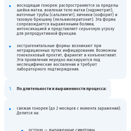
восходящая гонорея: распространяется за пределы
шейки матки, вовлекая тело матки (эндометрит),
маточные трубы (сальпингит), яичники (оофорит) и
тазовую брюшину (пельвиоперитонит). Эта форма
сопровождается выраженными болями,
интоксикацией и представляет серьезную угрозу
для репродуктивной функции.
экстрагенитальные формы: возникают при
нетрадиционных путях инфицирования. Возможны
гонококковый проктит, фарингит и конъюнктивит.
Эти проявления нередко маскируются под
неспецифические воспаления и требуют
лабораторного подтверждения.
По длительности и выраженности процесса:
свежая гонорея (до 2 месяцев с момента заражения):
Делится на:
острую — выраженные симптомы