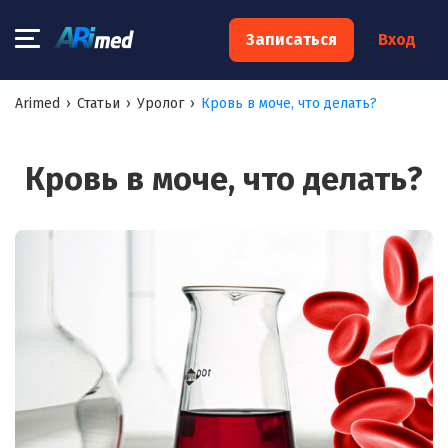
×
Записаться
Вход
Запишитесь на консультацию к
Arimed
›
Статьи
›
Уролог
›
Кровь в моче, что делать?
специалисту
Ваше имя:*
Кровь в моче, что делать?
Ваш телефон:*
Ваш e-mail:*
Я согласен на
обработку моих персональных данных