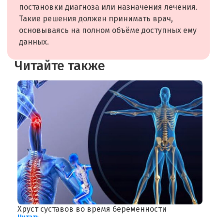
постановки диагноза или назначения лечения.
Такие решения должен принимать врач,
основываясь на полном объёме доступных ему
данных.
Читайте также
Хруст суставов во время беременности
У