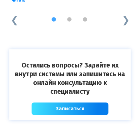
Читать
б
Ч
1
2
3
Остались вопросы? Задайте их
внутри системы или запишитесь на
онлайн консультацию к
специалисту
Записаться