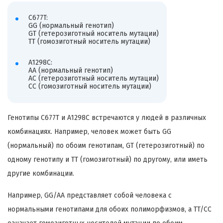
C677T:
GG (нормальный генотип)
GT (гетерозиготный носитель мутации)
TT (гомозиготный носитель мутации)
A1298C:
AA (нормальный генотип)
AC (гетерозиготный носитель мутации)
CC (гомозиготный носитель мутации)
Генотипы C677T и A1298C встречаются у людей в различных
комбинациях. Например, человек может быть GG
(нормальный) по обоим генотипам, GT (гетерозиготный) по
одному генотипу и TT (гомозиготный) по другому, или иметь
другие комбинации.
Например, GG/AA представляет собой человека с
нормальными генотипами для обоих полиморфизмов, а TT/CC