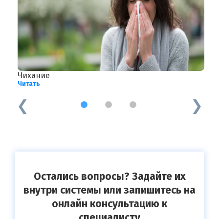
Чихание
З
Читать
Ч
1
2
3
Остались вопросы? Задайте их
внутри системы или запишитесь на
онлайн консультацию к
специалисту