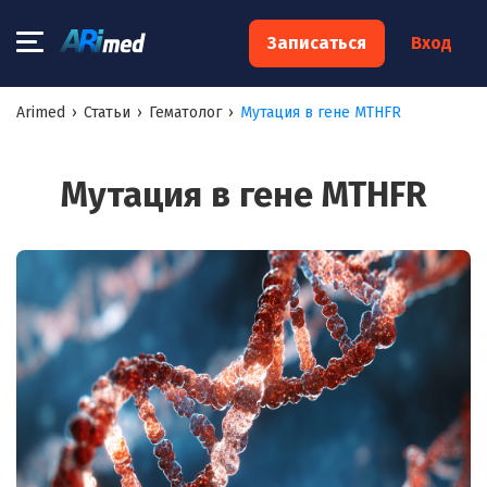
×
Записаться
Вход
Запишитесь на консультацию к
Arimed
›
Статьи
›
Гематолог
›
Мутация в гене MTHFR
специалисту
Ваше имя:*
Мутация в гене MTHFR
Ваш телефон:*
Ваш e-mail:*
Я согласен на
обработку моих персональных данных