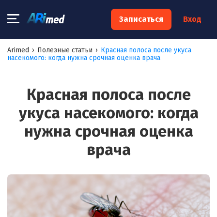
×
Записаться
Вход
Запишитесь на консультацию к
Arimed
›
Полезные статьи
›
Красная полоса после укуса
насекомого: когда нужна срочная оценка врача
специалисту
Ваше имя:*
Красная полоса после
укуса насекомого: когда
Ваш телефон:*
нужна срочная оценка
врача
Ваш e-mail:*
Я согласен на
обработку моих персональных данных