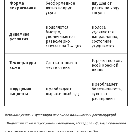
Форма
бесформенное
идущая от
покраснения
пятно вокруг
ранки по ходу
укуса
сосуда
Появляется
Полоса
быстро,
удлиняется
Динамика
увеличивается
направленно,
развития
равномерно,
состояние
стихает за 2-4 дня
ухудшается
Горячая по ходу
Температура
Слегка теплая в
всей красной
кожи
месте отека
линии
Преобладает
Ощущения
Преобладает
болезненность,
пациента
выраженный зуд
чувство
распирания
Источник данных: адаптация на основе Клинических рекомендаций
«Инфекции кожи и подкожной клетчатки», Минздрав РФ. База сравнения:
локальные кожные симптомы у взрослых пациентов без