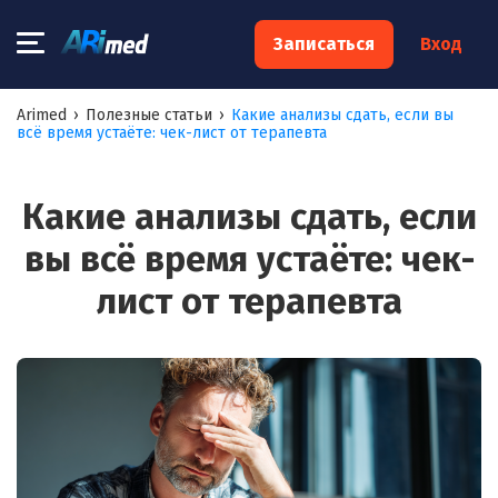
×
Записаться
Вход
Запишитесь на консультацию к
Arimed
›
Полезные статьи
›
Какие анализы сдать, если вы
всё время устаёте: чек-лист от терапевта
специалисту
Ваше имя:*
Какие анализы сдать, если
вы всё время устаёте: чек-
Ваш телефон:*
лист от терапевта
Ваш e-mail:*
Я согласен на
обработку моих персональных данных