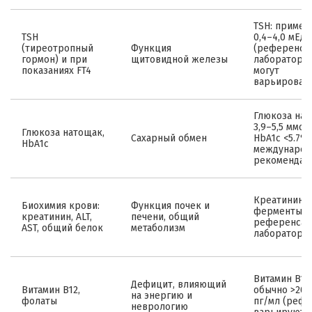
TSH: пример
TSH
0,4–4,0 мЕд/
(тиреотропный
Функция
(референсы
гормон) и при
щитовидной железы
лаборатори
показаниях FT4
могут
варьироват
Глюкоза на
3,9–5,5 ммол
Глюкоза натощак,
Сахарный обмен
HbA1c <5.7% 
HbA1c
междунаро
рекомендац
Креатинин и
Биохимия крови:
Функция почек и
ферменты —
креатинин, ALT,
печени, общий
референсам
AST, общий белок
метаболизм
лаборатори
Витамин B12
Дефицит, влияющий
Витамин B12,
обычно >200
на энергию и
фолаты
пг/мл (реф
неврологию