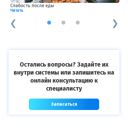
Слабость после еды
Л
Читать
Ч
1
2
3
Остались вопросы? Задайте их
внутри системы или запишитесь на
онлайн консультацию к
специалисту
Записаться