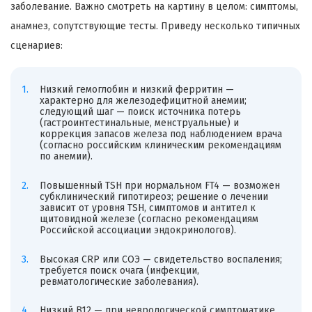
заболевание. Важно смотреть на картину в целом: симптомы,
анамнез, сопутствующие тесты. Приведу несколько типичных
сценариев:
Низкий гемоглобин и низкий ферритин —
характерно для железодефицитной анемии;
следующий шаг — поиск источника потерь
(гастроинтестинальные, менструальные) и
коррекция запасов железа под наблюдением врача
(согласно российским клиническим рекомендациям
по анемии).
Повышенный TSH при нормальном FT4 — возможен
субклинический гипотиреоз; решение о лечении
зависит от уровня TSH, симптомов и антител к
щитовидной железе (согласно рекомендациям
Российской ассоциации эндокринологов).
Высокая CRP или СОЭ — свидетельство воспаления;
требуется поиск очага (инфекции,
ревматологические заболевания).
Низкий B12 — при неврологической симптоматике