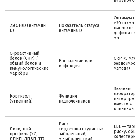
варьируют)
Оптимум об
≥30 нг/мл (7
25(OH)D (витамин
Показатель статуса
нмоль/л),
D)
витамина D
дефицит <20
мл
С-реактивный
белок (CRP) /
CRP <5 мг/л 
Воспаление или
общий белок и
зависимости
инфекция
иммунологические
метода)
маркёры
Значения
лаборатории
Кортизол
Функция
интерпрети
(утренний)
надпочечников
вместе с
клиникой
Риск
LDL — тарге
Липидный
сердечно‑сосудистых
риску, общи
профиль (ХС,
заболеваний,
холестерин 
ЛПНП, ЛПВП, ТГ)
метаболический