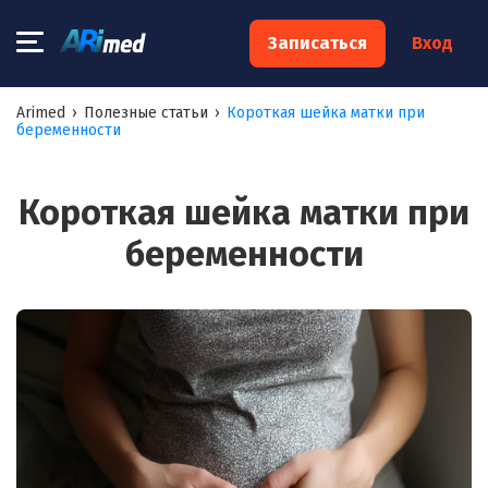
×
Записаться
Вход
Запишитесь на консультацию к
Arimed
›
Полезные статьи
›
Короткая шейка матки при
беременности
специалисту
Ваше имя:*
Короткая шейка матки при
беременности
Ваш телефон:*
Ваш e-mail:*
Я согласен на
обработку моих персональных данных