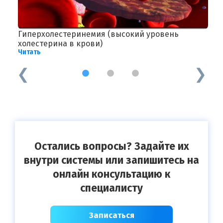
Гиперхолестеринемия (высокий уровень
А
Ч
холестерина в крови)
Читать
1
2
3
Остались вопросы? Задайте их
внутри системы или запишитесь на
онлайн консультацию к
специалисту
Записаться