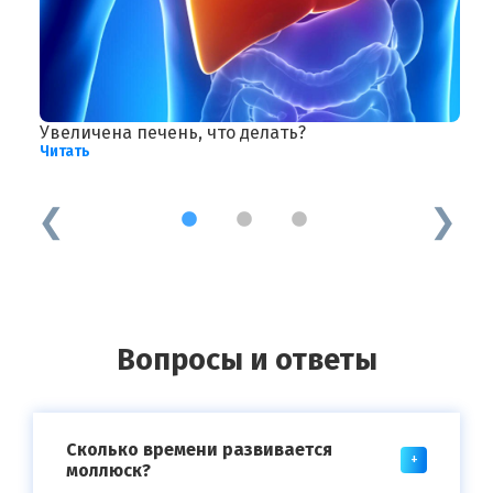
Увеличена печень, что делать?
Р
Читать
Ч
1
2
3
Вопросы и ответы
Сколько времени развивается
моллюск?