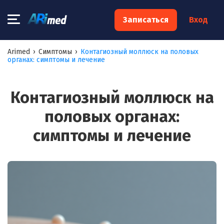
×
Записаться
Вход
Запишитесь на консультацию к
Arimed
›
Симптомы
›
Контагиозный моллюск на половых
органах: симптомы и лечение
специалисту
Ваше имя:*
Контагиозный моллюск на
половых органах:
Ваш телефон:*
симптомы и лечение
Ваш e-mail:*
Я согласен на
обработку моих персональных данных