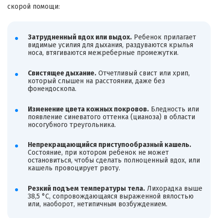
скорой помощи:
Затрудненный вдох или выдох.
Ребенок прилагает
видимые усилия для дыхания, раздуваются крылья
носа, втягиваются межреберные промежутки.
Свистящее дыхание.
Отчетливый свист или хрип,
который слышен на расстоянии, даже без
фонендоскопа.
Изменение цвета кожных покровов.
Бледность или
появление синеватого оттенка (цианоза) в области
носогубного треугольника.
Непрекращающийся приступообразный кашель.
Состояние, при котором ребенок не может
остановиться, чтобы сделать полноценный вдох, или
кашель провоцирует рвоту.
Резкий подъем температуры тела.
Лихорадка выше
38,5 °C, сопровождающаяся выраженной вялостью
или, наоборот, нетипичным возбуждением.