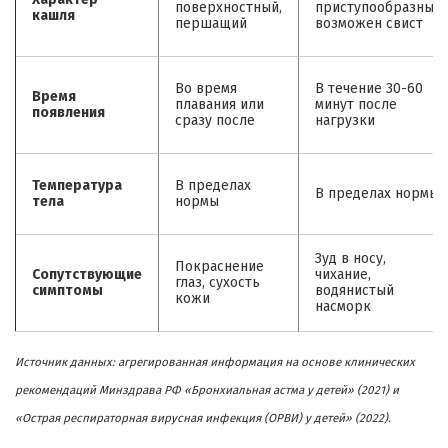
поверхностный,
приступообразный,
кашля
першащий
возможен свист
Во время
В течение 30-60
Время
плавания или
минут после
появления
сразу после
нагрузки
Температура
В пределах
В пределах нормы
тела
нормы
Зуд в носу,
Покраснение
Сопутствующие
чихание,
глаз, сухость
симптомы
водянистый
кожи
насморк
Источник данных: агрегированная информация на основе клинических
рекомендаций Минздрава РФ «Бронхиальная астма у детей» (2021) и
«Острая респираторная вирусная инфекция (ОРВИ) у детей» (2022).