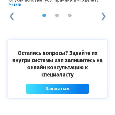
Опухли половые губы: причины и что делать
П
Читать
Ч
1
2
3
Остались вопросы? Задайте их
внутри системы или запишитесь на
онлайн консультацию к
специалисту
Записаться