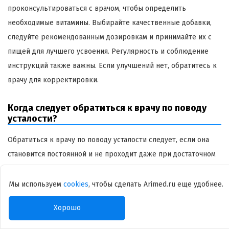
проконсультироваться с врачом, чтобы определить
необходимые витамины. Выбирайте качественные добавки,
следуйте рекомендованным дозировкам и принимайте их с
пищей для лучшего усвоения. Регулярность и соблюдение
инструкций также важны. Если улучшений нет, обратитесь к
врачу для корректировки.
Когда следует обратиться к врачу по поводу
усталости?
Обратиться к врачу по поводу усталости следует, если она
становится постоянной и не проходит даже при достаточном
отдыхе и правильном питании. Также стоит обратиться, если
усталость сопровождается другими симптомами, такими как
Мы используем
cookies
, чтобы сделать Arimed.ru еще удобнее.
резкое похудение, хронические боли, проблемы со сном или
Хорошо
концентрацией, или если она влияет на вашу повседневную
жизнь. Врач поможет выявить причины усталости и