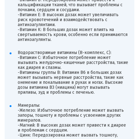
кальцификации тканей, что вызывает проблемы с
почками, сердцем и сосудами.
-Витамин E: В высоких дозах может увеличивать
риск кровотечений и взаимодействовать с
антикоагулянтами.
-Витамин K: В больших дозах может влиять на
свертываемость крови, особенно если принимаются
антикоагулянты.
Водорастворимые витамины (B-комплекс, C):
-Витамин C: Избыточное потребление может
вызывать желудочно-кишечные расстройства, такие
как диарея и спазмы.
-Витамины группы B: Витамин B6 в больших дозах
может вызывать нервные расстройства, такие как
онемение и покалывание в руках и ногах. Высокие
дозы витамина B3 (ниацина) могут вызывать
приливы, зуд и проблемы с печенью.
Минералы:
-Железо: Избыточное потребление может вызвать
запоры, тошноту и проблемы с усвоением других
минералов.
-Магний: В высоких дозах может привести к диарее
и проблемам с сердцем.
-Цинк: Передозировка может вызвать тошноту,