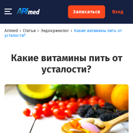
×
Записаться
Вход
Запишитесь на консультацию к
Arimed
›
Статьи
›
Эндокринолог
›
Какие витамины пить от
усталости?
специалисту
Ваше имя:*
Какие витамины пить от
усталости?
Ваш телефон:*
Ваш e-mail:*
Я согласен на
обработку моих персональных данных