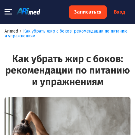
×
Записаться
Вход
Запишитесь на консультацию к
Arimed
›
Как убрать жир с боков: рекомендации по питанию
и упражнениям
специалисту
Ваше имя:*
Как убрать жир с боков:
рекомендации по питанию
Ваш телефон:*
и упражнениям
Ваш e-mail:*
Я согласен на
обработку моих персональных данных