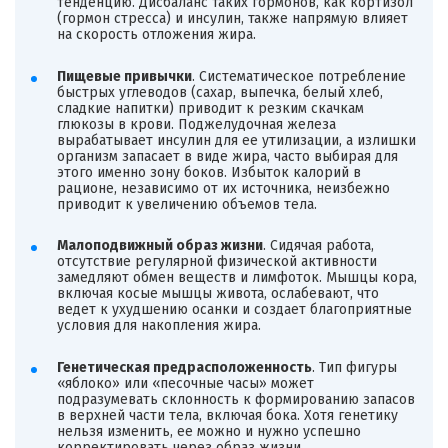
тенденцию. Дисбаланс таких гормонов, как кортизол
(гормон стресса) и инсулин, также напрямую влияет
на скорость отложения жира.
Пищевые привычки
. Систематическое потребление
быстрых углеводов (сахар, выпечка, белый хлеб,
сладкие напитки) приводит к резким скачкам
глюкозы в крови. Поджелудочная железа
вырабатывает инсулин для ее утилизации, а излишки
организм запасает в виде жира, часто выбирая для
этого именно зону боков. Избыток калорий в
рационе, независимо от их источника, неизбежно
приводит к увеличению объемов тела.
Малоподвижный образ жизни
. Сидячая работа,
отсутствие регулярной физической активности
замедляют обмен веществ и лимфоток. Мышцы кора,
включая косые мышцы живота, ослабевают, что
ведет к ухудшению осанки и создает благоприятные
условия для накопления жира.
Генетическая предрасположенность
. Тип фигуры
«яблоко» или «песочные часы» может
подразумевать склонность к формированию запасов
в верхней части тела, включая бока. Хотя генетику
нельзя изменить, ее можно и нужно успешно
корректировать через образ жизни.