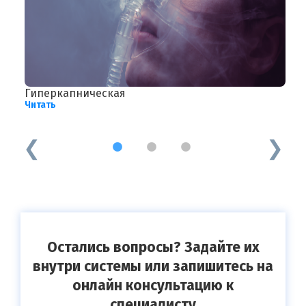
на
Гиперкапническая
Э
Читать
Ч
1
2
3
Остались вопросы? Задайте их
внутри системы или запишитесь на
онлайн консультацию к
специалисту