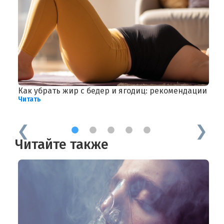
Как убрать жир с бедер и ягодиц: рекомендации
К
Читать
р
Ч
1
2
3
4
5
Читайте также