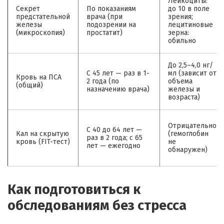
Лейкоциты:
Секрет
По показаниям
до 10 в поле
предстательной
врача (при
зрения;
железы
подозрении на
лецитиновые
(микроскопия)
простатит)
зерна:
обильно
До 2,5–4,0 нг/
С 45 лет — раз в 1-
мл (зависит от
Кровь на ПСА
2 года (по
объема
(общий)
назначению врача)
железы и
возраста)
Отрицательно
С 40 до 64 лет —
Кал на скрытую
(гемоглобин
раз в 2 года; с 65
кровь (FIT-тест)
не
лет — ежегодно
обнаружен)
Как подготовиться к
обследованиям без стресса