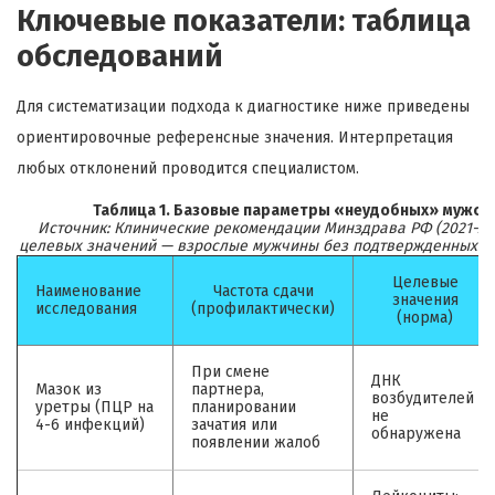
Ключевые показатели: таблица
обследований
Для систематизации подхода к диагностике ниже приведены
ориентировочные референсные значения. Интерпретация
любых отклонений проводится специалистом.
Таблица 1. Базовые параметры «неудобных» мужски
Источник: Клинические рекомендации Минздрава РФ (2021-2023
целевых значений — взрослые мужчины без подтвержденных хр
Целевые
Наименование
Частота сдачи
значения
исследования
(профилактически)
(норма)
При смене
ДНК
Мазок из
партнера,
возбудителей
уретры (ПЦР на
планировании
не
4-6 инфекций)
зачатия или
обнаружена
появлении жалоб