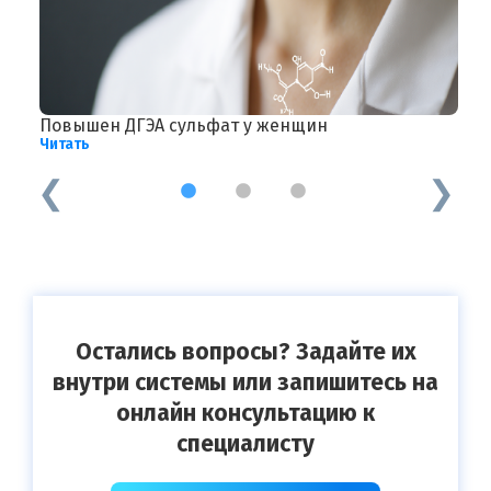
Повышен ДГЭА сульфат у женщин
А
Читать
Ч
1
2
3
Остались вопросы? Задайте их
внутри системы или запишитесь на
онлайн консультацию к
специалисту