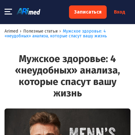
×
Записаться
Вход
Запишитесь на консультацию к
Arimed
›
Полезные статьи
›
Мужское здоровье: 4
«неудобных» анализа, которые спасут вашу жизнь
специалисту
Ваше имя:*
Мужское здоровье: 4
«неудобных» анализа,
Ваш телефон:*
которые спасут вашу
жизнь
Ваш e-mail:*
Я согласен на
обработку моих персональных данных