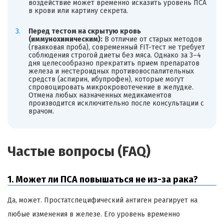
воздействие может временно исказить уровень ПСА
в крови или картину секрета.
Перед тестом на скрытую кровь
(иммунохимическим):
В отличие от старых методов
(гваяковая проба), современный FIT-тест не требует
соблюдения строгой диеты без мяса. Однако за 3–4
дня целесообразно прекратить прием препаратов
железа и нестероидных противовоспалительных
средств (аспирин, ибупрофен), которые могут
спровоцировать микрокровотечение в желудке.
Отмена любых назначенных медикаментов
производится исключительно после консультации с
врачом.
Частые вопросы (FAQ)
1. Может ли ПСА повышаться не из-за рака?
Да, может. Простатспецифический антиген реагирует на
любые изменения в железе. Его уровень временно