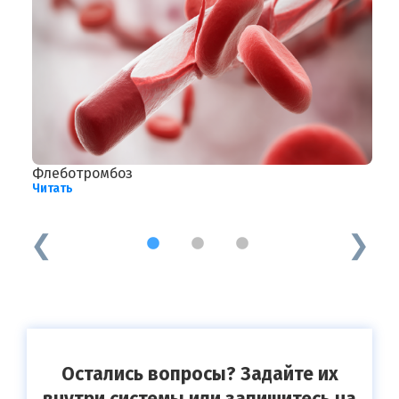
-ап
Флеботромбоз
Ц
Читать
Ч
1
2
3
Остались вопросы? Задайте их