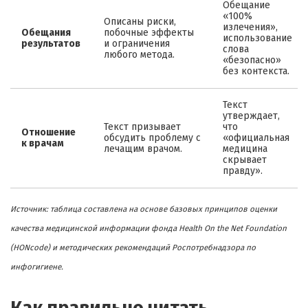
Обещание
«100%
Описаны риски,
излечения»,
Обещания
побочные эффекты
использование
результатов
и ограничения
слова
любого метода.
«безопасно»
без контекста.
Текст
утверждает,
Текст призывает
что
Отношение
обсудить проблему с
«официальная
к врачам
лечащим врачом.
медицина
скрывает
правду».
Источник: таблица составлена на основе базовых принципов оценки
качества медицинской информации фонда Health On the Net Foundation
(HONcode) и методических рекомендаций Роспотребнадзора по
инфогигиене.
Как правильно читать