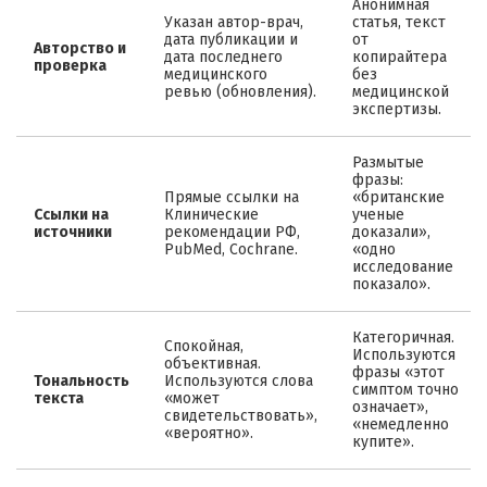
Анонимная
Указан автор-врач,
статья, текст
дата публикации и
от
Авторство и
дата последнего
копирайтера
проверка
медицинского
без
ревью (обновления).
медицинской
экспертизы.
Размытые
фразы:
Прямые ссылки на
«британские
Ссылки на
Клинические
ученые
источники
рекомендации РФ,
доказали»,
PubMed, Cochrane.
«одно
исследование
показало».
Категоричная.
Спокойная,
Используются
объективная.
фразы «этот
Тональность
Используются слова
симптом точно
текста
«может
означает»,
свидетельствовать»,
«немедленно
«вероятно».
купите».