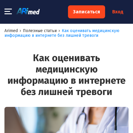
×
Записаться
Вход
Запишитесь на консультацию к
Arimed
›
Полезные статьи
›
Как оценивать медицинскую
информацию в интернете без лишней тревоги
специалисту
Ваше имя:*
Как оценивать
медицинскую
Ваш телефон:*
информацию в интернете
без лишней тревоги
Ваш e-mail:*
Я согласен на
обработку моих персональных данных