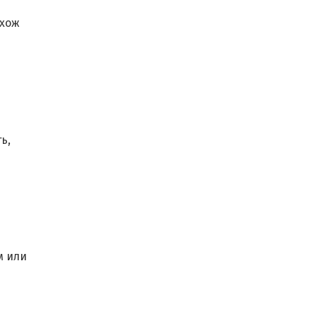
охож
ь,
м или