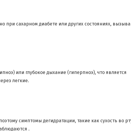
нно при сахарном диабете или других состояниях, вызы
пноэ) или глубокое дыхание (гиперпноэ), что является
ерез легкие.
оэтому симптомы дегидратации, такие как сухость во рт
аблюдаются .