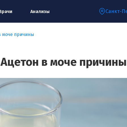
Санкт-П
Врачи
Анализы
в моче причины
Запишитесь на консультацию к
специалисту
Ацетон в моче причины
Ваше имя:*
Ваш телефон:*
Ваш e-mail:*