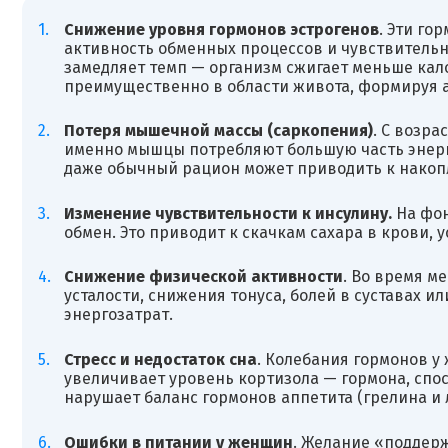
Снижение уровня гормонов эстрогенов
. Эти г
активность обменных процессов и чувствительно
замедляет темп — организм сжигает меньше кало
преимущественно в области живота, формируя 
Потеря мышечной массы (саркопения)
. С возр
именно мышцы потребляют большую часть энерг
даже обычный рацион может приводить к накоп
Изменение чувствительности к инсулину.
На фон
обмен. Это приводит к скачкам сахара в крови, у
Снижение физической активности
. Во время м
усталости, снижения тонуса, болей в суставах 
энергозатрат.
Стресс и недостаток сна
. Колебания гормонов у
увеличивает уровень кортизола — гормона, сп
нарушает баланс гормонов аппетита (грелина и л
Ошибки в питании у женщин
. Желание «поддерж