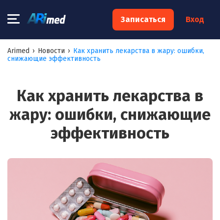
×
Записаться
Вход
Запишитесь на консультацию к
Arimed
›
Новости
›
Как хранить лекарства в жару: ошибки,
снижающие эффективность
специалисту
Ваше имя:*
Как хранить лекарства в
жару: ошибки, снижающие
Ваш телефон:*
эффективность
Ваш e-mail:*
Я согласен на
обработку моих персональных данных