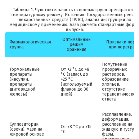
Таблица 1. Чувствительность основных групп препаратов к
температурному режиму. Источник: Государственный реестр
лекарственных средств (ГРЛС), анализ инструкций по
медицинскому применению. База расчета: стандартные форм
выпуска.
Оптимальный
Фармакологическая
Признаки порч
режим
группа
при перегрев
хранения
Помутнение
Гормональные
От +2 °C до +8
прозрачных
препараты
°C (запас), до
растворов,
(инсулин,
+25 °C
образование
препараты
(используемый
хлопьев,
щитовидной
флакон до 30
отсутствие
железы)
дней)
терапевтическог
ответа.
Расплавление,
деформация,
Суппозитории
расслоение на
От +8 °C до +15
(свечи), мази на
жидкую и густую
°C
жировой основе
фазы,