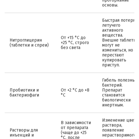
прогоркание
основы.
Быстрая потеря
летучего
активного
вещества.
От +15 °C до
Нитроглицерин
Внешне таблетки
+25 °C, строго
(таблетки и спреи)
могут не
без света
измениться, но
перестают
купировать
приступ.
Гибель полезных
бактерий.
Пробиотики и
От +2 °C до +8
Препарат
бактериофаги
°C
становится
биологически
инертным.
Изменение цвета
В зависимости
раствора,
от препарата
Растворы для
появление
(чаще до +25
инъекций и
нерастворимого
°C, после