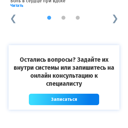
Боль в сердце при вдохе
Б
Читать
Ч
1
2
3
Остались вопросы? Задайте их
внутри системы или запишитесь на
онлайн консультацию к
специалисту
Записаться