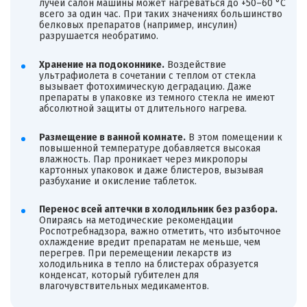
лучей салон машины может нагреваться до +50–60 °C
всего за один час. При таких значениях большинство
белковых препаратов (например, инсулин)
разрушается необратимо.
Хранение на подоконнике.
Воздействие
ультрафиолета в сочетании с теплом от стекла
вызывает фотохимическую деградацию. Даже
препараты в упаковке из темного стекла не имеют
абсолютной защиты от длительного нагрева.
Размещение в ванной комнате.
В этом помещении к
повышенной температуре добавляется высокая
влажность. Пар проникает через микропоры
картонных упаковок и даже блистеров, вызывая
разбухание и окисление таблеток.
Перенос всей аптечки в холодильник без разбора.
Опираясь на методические рекомендации
Роспотребнадзора, важно отметить, что избыточное
охлаждение вредит препаратам не меньше, чем
перегрев. При перемещении лекарств из
холодильника в тепло на блистерах образуется
конденсат, который губителен для
влагочувствительных медикаментов.