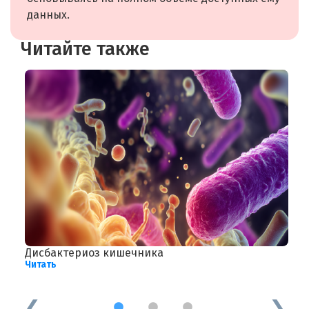
данных.
Читайте также
Дисбактериоз кишечника
С
Читать
с
Ч
1
2
3