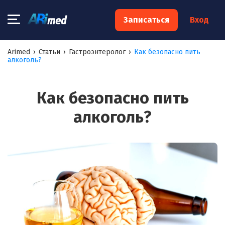
×
Записаться
Вход
Запишитесь на консультацию к
Arimed
›
Статьи
›
Гастроэнтеролог
›
Как безопасно пить
алкоголь?
специалисту
Ваше имя:*
Как безопасно пить
алкоголь?
Ваш телефон:*
Ваш e-mail:*
Я согласен на
обработку моих персональных данных