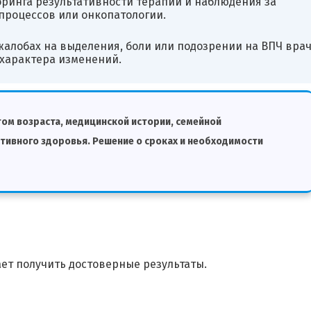
оринга результативности терапии и наблюдения за
процессов или онкопатологии.
алобах на выделения, боли или подозрении на ВПЧ вра
 характера изменений.
том возраста, медицинской истории, семейной
тивного здоровья. Решение о сроках и необходимости
ет получить достоверные результаты.