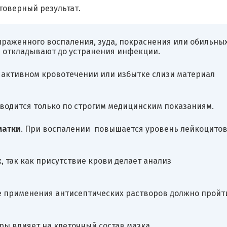
товерный результат.
ыраженного воспаления, зуда, покраснения или обильны
 откладывают до устранения инфекции.
и активном кровотечении или избытке слизи материал
оводится только по строгим медицинским показаниям.
матки
. При воспалении повышается уровень лейкоцитов
, так как присутствие крови делает анализ
ле применения антисептических растворов должно пройт
ры влияет на клеточный состав мазка.