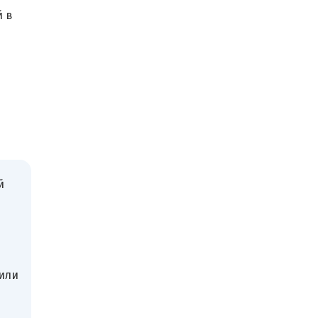
й в
й
или