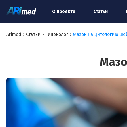
О проекте
Статьи
Arimed
›
Статьи
›
Гинеколог
›
Мазок на цитологию ше
Мазо