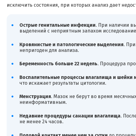
исключить состояния, при которых анализ дает недос
Острые генитальные инфекции
. При наличии в
выделений с неприятным запахом исследование
Кровянистые и патологические выделения
. Пр
непригоден для анализа.
Беременность больше 22 недель
. Процедура пр
Воспалительные процессы влагалища и шейки 
что искажает результаты цитологии.
Менструация
. Мазок не берут во время месячных
неинформативным.
Недавние процедуры санации влагалища
. Пос
не менее 24 часов.
Половой контакт менее чем за сутки
до процеду