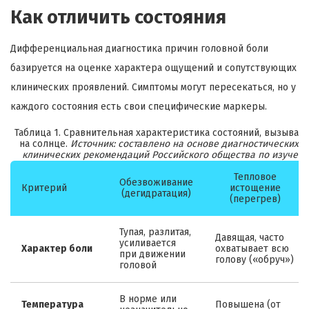
Как отличить состояния
Дифференциальная диагностика причин головной боли
базируется на оценке характера ощущений и сопутствующих
клинических проявлений. Симптомы могут пересекаться, но у
каждого состояния есть свои специфические маркеры.
Таблица 1. Сравнительная характеристика состояний, вызыва
на солнце.
Источник: составлено на основе диагностических к
клинических рекомендаций Российского общества по изучени
Тепловое
Обезвоживание
Критерий
истощение
(дегидратация)
(перегрев)
Тупая, разлитая,
Давящая, часто
усиливается
Характер боли
охватывает всю
при движении
голову («обруч»)
головой
В норме или
Температура
Повышена (от