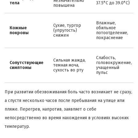
незначительно
тела
37.5°C до 39.0°C)
повышена
Влажные,
Сухие, тургор
Кожные
обильное
(упругость)
покровы
потоотделение,
снижен
покраснение
Слабость,
Сильная жажда,
Сопутствующие
головокружение,
темная моча,
симптомы
учащенный
сухость во рту
пульс
При развитии обезвоживания боль часто возникает не сразу,
а спустя несколько часов после пребывания на улице или
пляже. Перегрев, напротив, заявляет о себе
непосредственно во время нахождения в условиях высоких
температур.