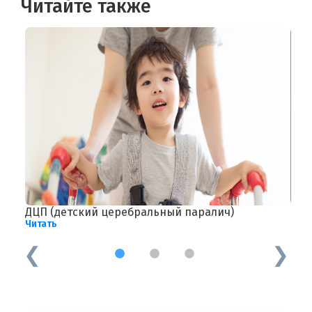
Читайте также
ДЦП (детский церебральный паралич)
Г
Читать
Ч
1
2
3