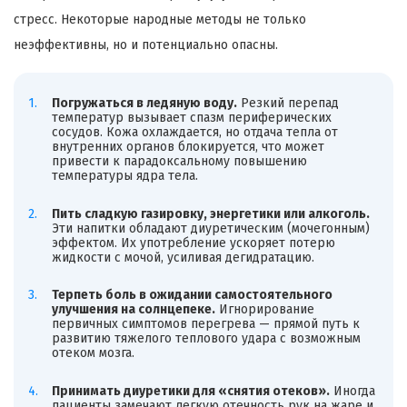
стресс. Некоторые народные методы не только
неэффективны, но и потенциально опасны.
Погружаться в ледяную воду.
Резкий перепад
температур вызывает спазм периферических
сосудов. Кожа охлаждается, но отдача тепла от
внутренних органов блокируется, что может
привести к парадоксальному повышению
температуры ядра тела.
Пить сладкую газировку, энергетики или алкоголь.
Эти напитки обладают диуретическим (мочегонным)
эффектом. Их употребление ускоряет потерю
жидкости с мочой, усиливая дегидратацию.
Терпеть боль в ожидании самостоятельного
улучшения на солнцепеке.
Игнорирование
первичных симптомов перегрева — прямой путь к
развитию тяжелого теплового удара с возможным
отеком мозга.
Принимать диуретики для «снятия отеков».
Иногда
пациенты замечают легкую отечность рук на жаре и