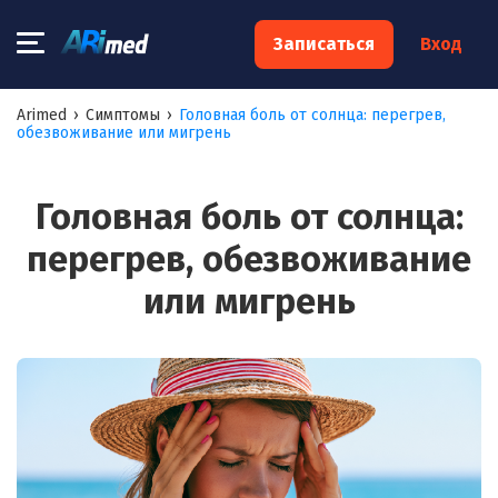
×
Записаться
Вход
Запишитесь на консультацию к
Arimed
›
Симптомы
›
Головная боль от солнца: перегрев,
обезвоживание или мигрень
специалисту
Ваше имя:*
Головная боль от солнца:
перегрев, обезвоживание
Ваш телефон:*
или мигрень
Ваш e-mail:*
Я согласен на
обработку моих персональных данных