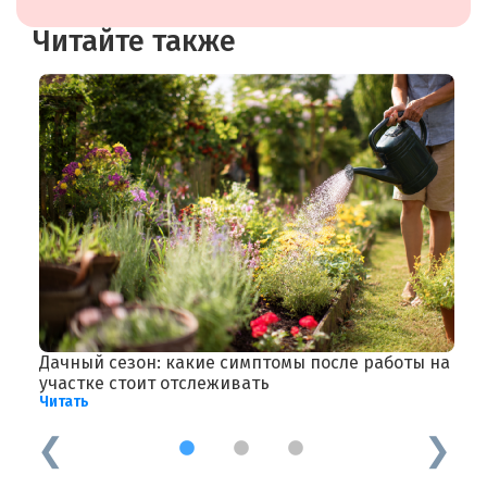
Читайте также
Дачный сезон: какие симптомы после работы на
П
Ч
участке стоит отслеживать
Читать
1
2
3