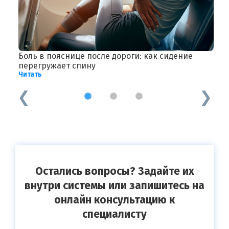
ть
Боль в пояснице после дороги: как сидение
Г
перегружает спину
х
Читать
Ч
1
2
3
Остались вопросы? Задайте их
внутри системы или запишитесь на
онлайн консультацию к
специалисту