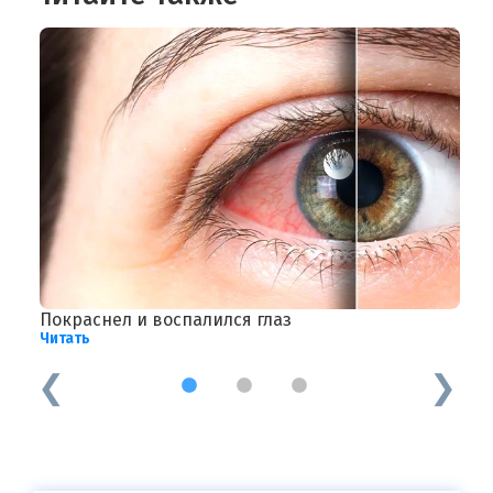
Покраснел и воспалился глаз
Б
Читать
Ч
1
2
3