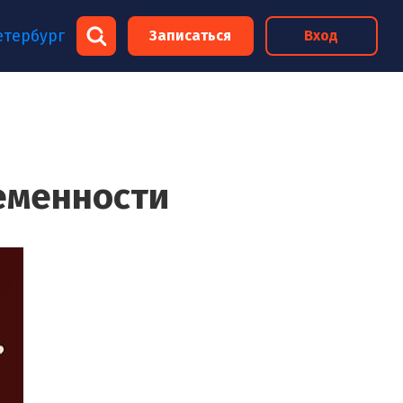
×
етербург
Записаться
Вход
×
еменности