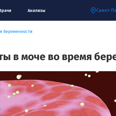
Санкт-П
Врачи
Анализы
мя беременности
Запишитесь на консультацию к
специалисту
ты в моче во время бер
Ваше имя:*
Ваш телефон:*
Ваш e-mail:*