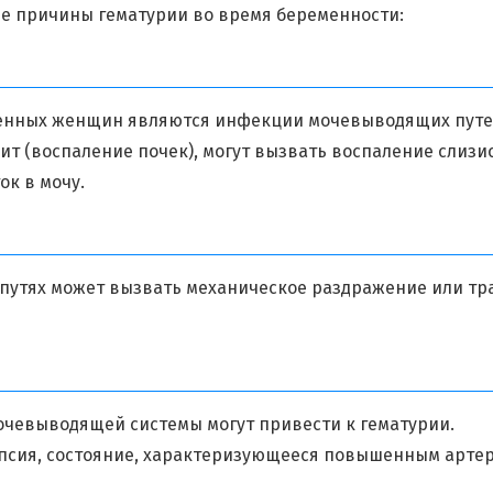
ые причины гематурии во время беременности:
менных женщин являются инфекции мочевыводящих путе
т (воспаление почек), могут вызвать воспаление слизис
к в мочу.
утях может вызвать механическое раздражение или тра
мочевыводящей системы могут привести к гематурии.
мпсия, состояние, характеризующееся повышенным арте