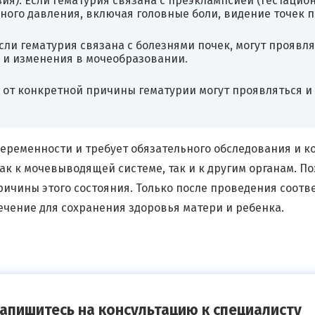
я): Если гематурия связана с преэклампсией (гестацион
го давления, включая головные боли, видение точек пе
сли гематурия связана с болезнями почек, могут проявл
и и изменения в мочеобразовании.
 от конкретной причины гематурии могут проявляться и
еременности и требует обязательного обследования и ко
ак к мочевыводящей системе, так и к другим органам. 
причины этого состояния. Только после проведения соот
чение для сохранения здоровья матери и ребенка.
апишитесь на консультацию к специалисту