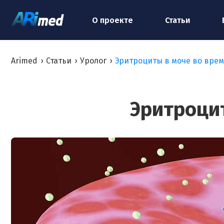
О проекте
Статьи
Arimed
›
Статьи
›
Уролог
›
Эритроциты в моче во вре
Эритроци