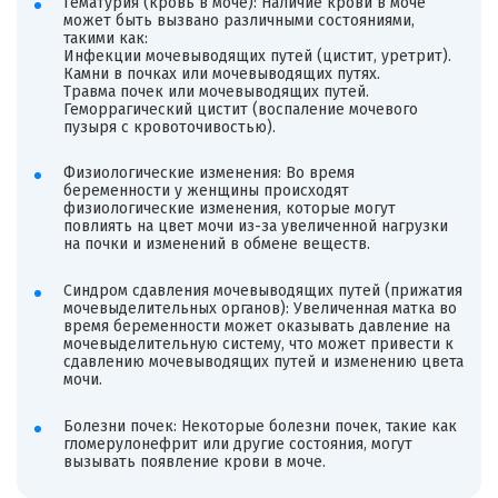
Гематурия (кровь в моче): Наличие крови в моче
может быть вызвано различными состояниями,
такими как:
Инфекции мочевыводящих путей (цистит, уретрит).
Камни в почках или мочевыводящих путях.
Травма почек или мочевыводящих путей.
Геморрагический цистит (воспаление мочевого
пузыря с кровоточивостью).
Физиологические изменения: Во время
беременности у женщины происходят
физиологические изменения, которые могут
повлиять на цвет мочи из-за увеличенной нагрузки
на почки и изменений в обмене веществ.
Синдром сдавления мочевыводящих путей (прижатия
мочевыделительных органов): Увеличенная матка во
время беременности может оказывать давление на
мочевыделительную систему, что может привести к
сдавлению мочевыводящих путей и изменению цвета
мочи.
Болезни почек: Некоторые болезни почек, такие как
гломерулонефрит или другие состояния, могут
вызывать появление крови в моче.