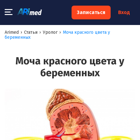
×
Записаться
Вход
Запишитесь на консультацию к
Arimed
›
Статьи
›
Уролог
›
Моча красного цвета у
беременных
специалисту
Ваше имя:*
Моча красного цвета у
беременных
Ваш телефон:*
Ваш e-mail:*
Я согласен на
обработку моих персональных данных