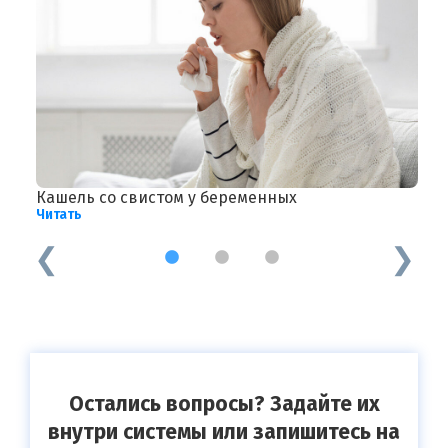
т?
Кашель со свистом у беременных
П
Читать
Ч
1
2
3
Остались вопросы? Задайте их
внутри системы или запишитесь на