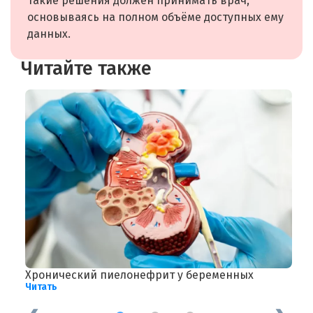
Такие решения должен принимать врач,
основываясь на полном объёме доступных ему
данных.
Читайте также
Хронический пиелонефрит у беременных
Л
Читать
Ч