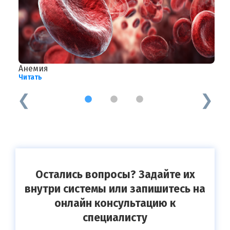
Анемия
П
Читать
Ч
1
2
3
Остались вопросы? Задайте их
внутри системы или запишитесь на
онлайн консультацию к
специалисту