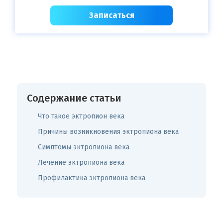
Записаться
Содержание статьи
Что такое эктропион века
Причины возникновения эктропиона века
Симптомы эктропиона века
Лечение эктропиона века
Профилактика эктропиона века