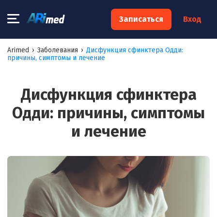
×
Записаться
Вход
Запишитесь на консультацию к
Arimed
›
Заболевания
›
Дисфункция сфинктера Одди:
причины, симптомы и лечение
специалисту
Ваше имя:*
Дисфункция сфинктера
Одди: причины, симптомы
Ваш телефон:*
и лечение
Ваш e-mail:*
Я согласен на
обработку моих персональных данных