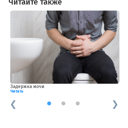
Читайте также
Задержка мочи
Ж
Читать
Ч
1
2
3