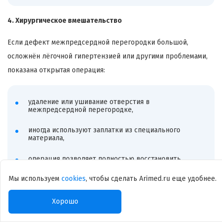
4. Хирургическое вмешательство
Если дефект межпредсердной перегородки большой,
осложнён лёгочной гипертензией или другими проблемами,
показана открытая операция:
удаление или ушивание отверстия в
межпредсердной перегородке,
иногда используют заплатки из специального
материала,
операция позволяет полностью восстановить
нормальную циркуляцию крови.
Мы используем
cookies
, чтобы сделать Arimed.ru еще удобнее.
5. Реабилитация после лечения
Хорошо
После закрытия дефекта межпредсердной перегородки