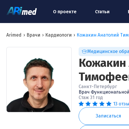
О проекте
Статьи
Arimed
›
Врачи
›
Кардиологи
›
Кожакин Анатолий Ти
Медицинское обр
Кожакин
Тимофее
Санкт-Петербург
Врач Функциональной
Стаж 31 год
13 отз
Записаться