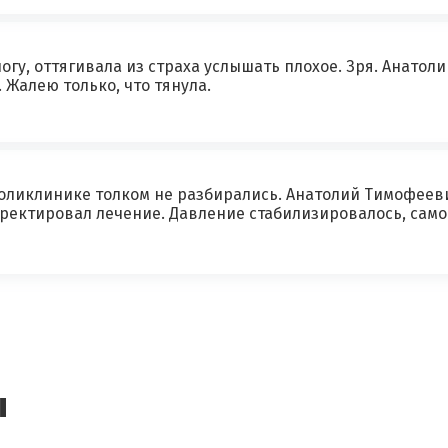
×
Отзыв о враче
*
Спасибо, ваш отзыв на рассмотрении!
логу, оттягивала из страха услышать плохое. Зря. Анато
 Жалею только, что тянула.
поликлинике толком не разбирались. Анатолий Тимофеев
ректировал лечение. Давление стабилизировалось, самоч
Я согласен на
обработку моих персональных данных
ы