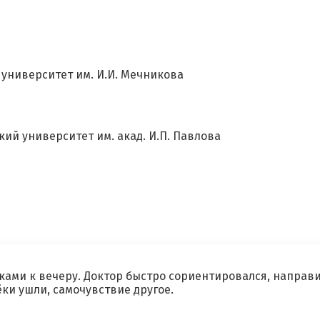
университет им. И.И. Мечникова
ий университет им. акад. И.П. Павлова
×
Оставить свой отзыв
Имя
Ваш возраст
ками к вечеру. Доктор быстро сориентировался, направи
ки ушли, самочувствие другое.
Ваша оценка врачу
*