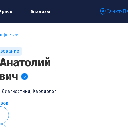
Санкт-П
Врачи
Анализы
мофеевич
Запишитесь на консультацию к
азование
специалисту
 Анатолий
вич
Ваше имя:*
 Диагностики
,
Кардиолог
Ваш телефон:*
ывов
Ваш e-mail:*