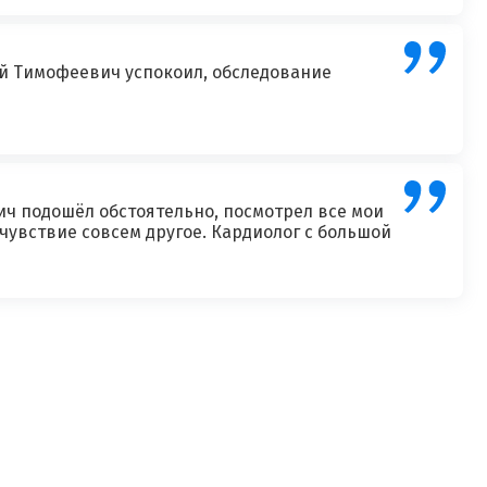
лий Тимофеевич успокоил, обследование
ич подошёл обстоятельно, посмотрел все мои
увствие совсем другое. Кардиолог с большой