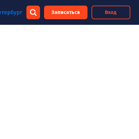
×
етербург
Записаться
Вход
×