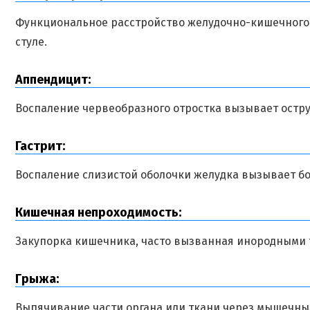
Функциональное расстройство желудочно-кишечного т
стуле.
Аппендицит:
Воспаление червеобразного отростка вызывает остр
Гастрит:
Воспаление слизистой оболочки желудка вызывает бо
Кишечная непроходимость:
Закупорка кишечника, часто вызванная инородными т
Грыжа:
Выпячивание части органа или ткани через мышечны