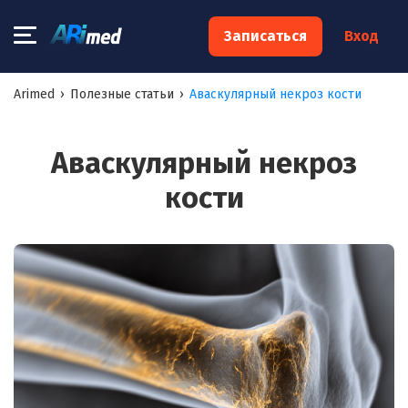
×
Записаться
Вход
Запишитесь на консультацию к
Arimed
›
Полезные статьи
›
Аваскулярный некроз кости
специалисту
Ваше имя:*
Аваскулярный некроз
кости
Ваш телефон:*
Ваш e-mail:*
Я согласен на
обработку моих персональных данных