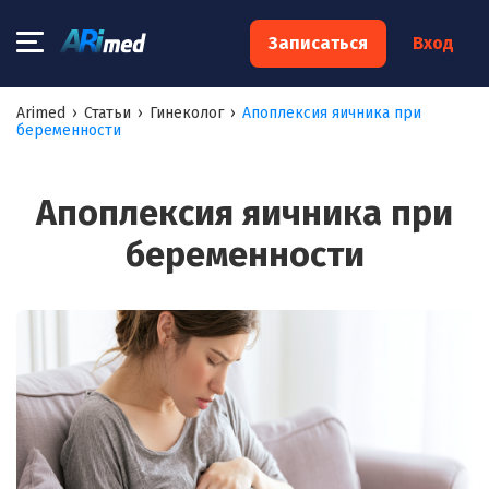
×
Записаться
Вход
Запишитесь на консультацию к
Arimed
›
Статьи
›
Гинеколог
›
Апоплексия яичника при
беременности
специалисту
Ваше имя:*
Апоплексия яичника при
беременности
Ваш телефон:*
Ваш e-mail:*
Я согласен на
обработку моих персональных данных